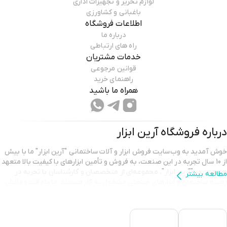
لوازم تحریر و تجهیزات اداری
باغبانی و کشاورزی
اطلاعات فروشگاه
درباره ما
راه های ارتباطی
خدمات مشتریان
قوانین مرجوعی
راهنمای خرید
همراه ما باشید
درباره فروشگاه
آرین ابزار
خوش آمدید به وب‌سایت فروش ابزار و آلات ساختمانی "آرین ابزار" ما با بیش
از 10 سال تجربه در این صنعت، به فروش و تأمین ابزارهای با کیفیت بالا متعهد
هستیم. در "آرین ابزار"، مجموعه‌ای از متخصصان و کارشناسان با تجربه در
مطالعه بیشتر
زمینه ساختمان و ابزارهای صنعتی مشغول به کار هستند. ما با دقت و دانش
فنی خود، به انتخاب و ارائه بهترین ابزارها و آلات ساختمانی برای مشتریان
عزیز می‌پردازیم. هدف ما ارائه محصولات با کیفیت و خدمات ممتاز به
مشتریان است. از ابزارهای دستی ساده تا دستگاه‌های پیشرفته صنعتی، ما
محصولاتی از برندهای معتبر و معروف را با دقت انتخاب می‌کنیم تا نیازهای