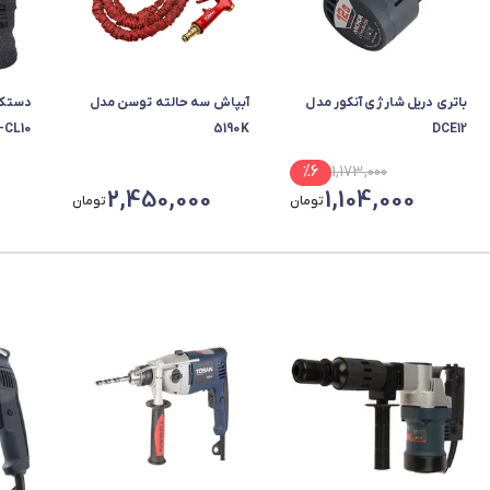
باتری دریل شارژی آنکور مدل
آبپاش سه حالته توسن مدل
دستکش
-CL10
5190K
DCE12
%
6
1,173,000
2,450,000
1,104,000
تومان
تومان