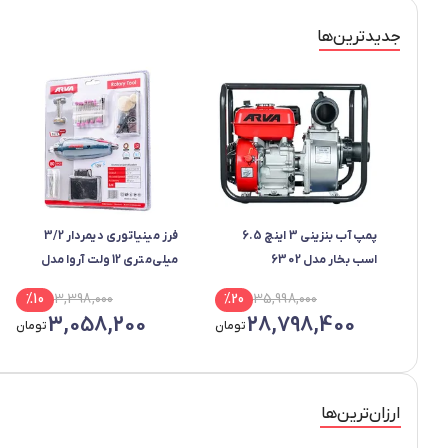
جدید‌ترین‌ها
پمپ آب بنزینی 3 اینچ 6.5
فرز مینیاتوری دیمردار 3/2
اسب بخار مدل 6302
میلی‌متری 12 ولت آروا مدل
5574 مجموعه 80 عددی
%
10
3,398,000
%
20
35,998,000
3,058,200
28,798,400
تومان
تومان
ارزان‌ترین‌ها