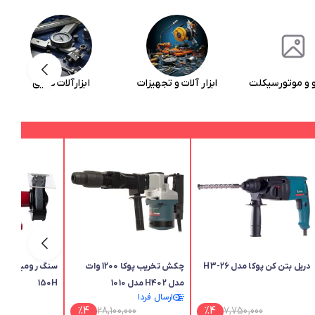
 آلات و تجهیزات
ابزارآلات دقیق
ابزارآلات جوش و برش
دریل بتن کن پوکا مدل H3-26
چکش تخریب پوکا 1200 وات
مدل H402 مدل 1010
150H
ارسال فردا
00
%
4
28,100,000
%
4
7,750,000