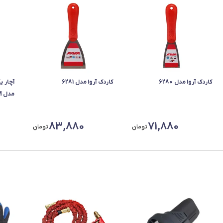
کاردک آروا مدل 6280
کاردک آروا مدل 6281
آچار ی
مدل YP-6MM سایز 6 میلی متر
83,880
71,880
تومان
تومان