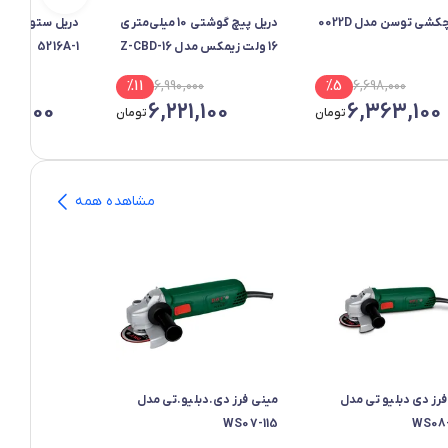
کشی توسن مدل 0022D
دریل پیچ گوشتی 10 میلی‌متری
16 ولت زیمکس مدل Z-CBD-16
5216A-1
000
%
11
6,990,000
%
5
6,698,000
00,000
6,221,100
6,363,100
تومان
تومان
مشاهده همه
رز دی دبلیو تی مدل
مینی فرز دی.دبلیو.تی مدل
WS07-115
WS08-