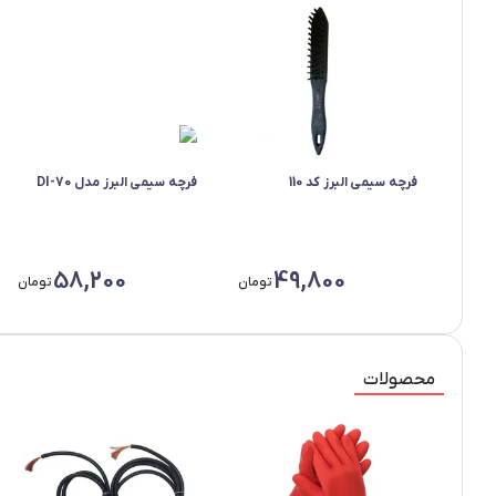
فرچه سیمی البرز کد 110
فرچه سیمی البرز مدل DI-70
58,200
49,800
تومان
تومان
محصولات