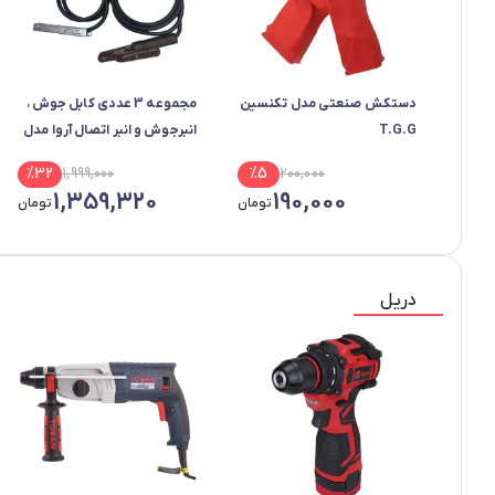
دستکش صنعتی مدل تکنسین
مجموعه 3 عددی کابل جوش ،
T.G.G
انبرجوش و انبر اتصال آروا مدل
2454
%
32
1,999,000
%
5
200,000
1,359,320
190,000
تومان
تومان
دریل