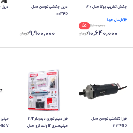
چکش تخریب پوکا مدل 810
دریل چکشی توسن مدل
دریل چ
0034D
ارسال فردا
%
5
11,200,000
9,900,000
10,640,000
تومان
تومان
فرز انگشتی توسن مدل
فرز مینیاتوری دیمردار 3/2
مینی ف
3314GD
میلی‌متری 12 ولت آروا مدل
115 V