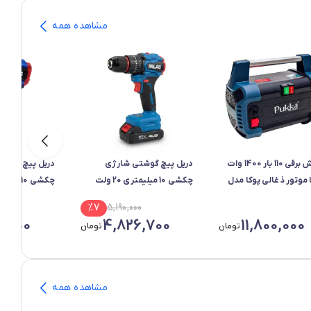
مشاهده همه
کارواش برقی 110 بار 1400 وات
دریل پیچ گوشتی شارژی
دریل پیچ گوشت
ا موتور ذغالی پوکا مدل
چکشی 10 میلیمتری 20 ولت
PW-8200 با حداکثر دبی آب
پالاس مدل P2420
پالاس مدل P2416
00
%
7
5,190,000
0,000
4,826,700
11,800,000
تومان
تومان
مشاهده همه