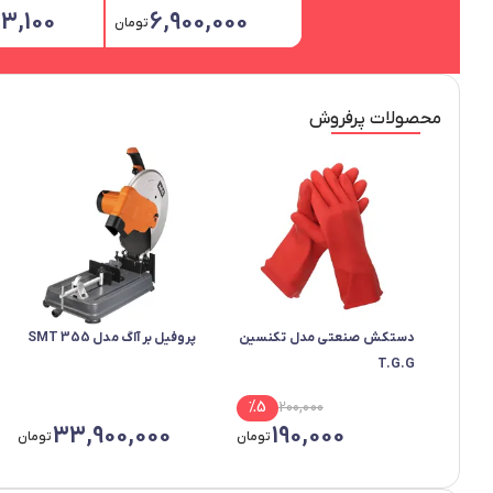
3,100
6,900,000
تومان
محصولات پرفروش
دستکش صنعتی مدل تکنسین
پروفیل بر آاگ مدل SMT 355
T.G.G
%
5
200,000
33,900,000
190,000
تومان
تومان