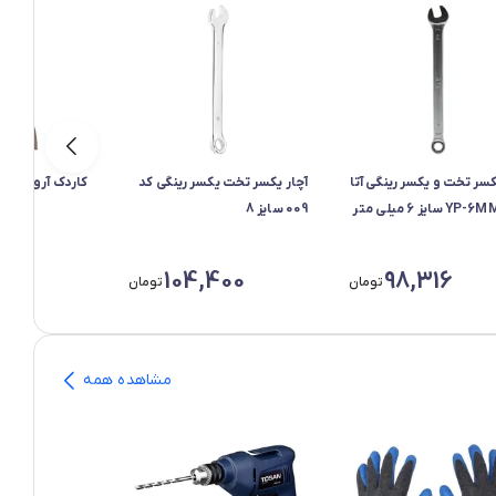
کسر تخت و یکسر رینگی آتا
آچار یکسر تخت یکسر رینگی کد
کاردک آروا مدل 6283
009 سایز 8
880
104,400
98,316
تومان
تومان
مشاهده همه