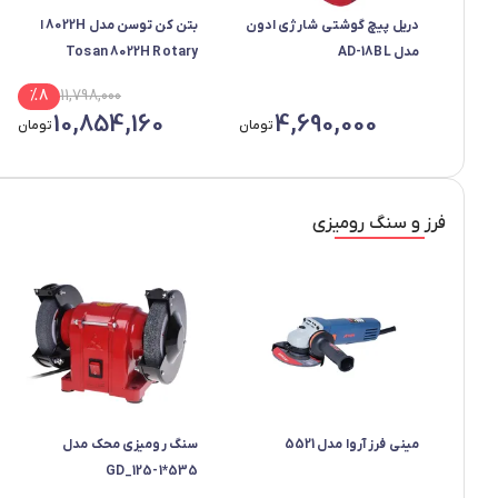
دریل پیچ گوشتی شارژی ادون
بتن کن توسن مدل 8022H ا
مدل AD-18BL
Tosan 8022H Rotary
Hammer Drill
%
8
11,798,000
10,854,160
4,690,000
تومان
تومان
فرز و سنگ رومیزی
مینی فرز آروا مدل 5521
سنگ رومیزی محک مدل
GD_125-1*535