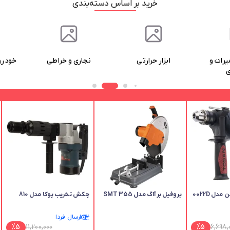
خرید بر اساس دسته‌بندی
رتی
نجاری و خراطی
خودرو و موتورسیکلت
ابزار
ل 0022D
پروفیل بر آاگ مدل SMT 355
چکش تخریب پوکا مدل 810
ارسال فردا
%
5
11,200,000
%
5
6,698,