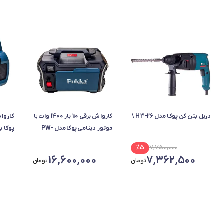
دریل بتن کن پوکا مدل H3-26 \
کارواش برقی 110 بار 1400 وات با
موتور دینامی پوکا مدل PW-
پوکا ب
8201 IPX5 با حداکثر دبی آب
%
5
7,750,000
5.5 لیتر بر دقیقه
5.5 لیتر بر دقیقه
16,600,000
7,362,500
تومان
تومان