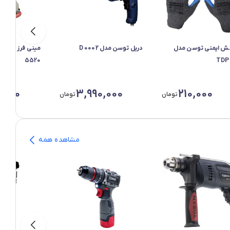
 ایمنی توسن مدل
دریل توسن مدل 0002 D
مینی فرز صنعتی
5520
TDP
00
,000
3,990,000
210,000
تومان
تومان
مشاهده همه