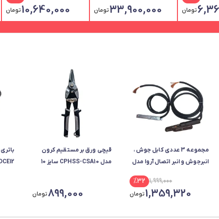
10,640,000
33,900,000
6,36
تومان
تومان
تومان
مجموعه 3 عددی کابل جوش ،
قیچی ورق بر مستقیم کرون
باتری 
انبرجوش و انبر اتصال آروا مدل
مدل CPHSS-CSA10 سایز 10
DCE12
2454
اینچ
%
32
1,999,000
899,000
1,359,320
تومان
تومان