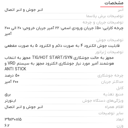
مشخصات
وزن کم و حجم کم این دستگاه کار را بسیار آسان کرده است. این اینورتر مجهز به
انبر
انبر جوش و انبر اتصال
ولوم ARC FORC می‌باشد. اینورتر جوشکاری Digital plus 200 مدل 2160 امکان
توضیحات برش پلاسما
استفاده از الکترودهای سایز 2٫5 و 3٫2 و 4 سلولزی و 5 مقطعی سلولزی را به کاربر
توضیحات جریان و چرخه
میدهد. همچنین ای دستگاه دارای دکمه انتخاب الکترود و دکمه انتخاب عملکرد و
چرخه کارایی: 50% جریان ورودی اسمی: 22 آمپر جریان خروجی: 20 الی 200
آمپر
دکمه حالت جوشکاری میباشد
توضیحات جوش
قابلیت جوش الکترود 4 به صورت دائم و الکترود 5 به صورت مقطعی
توضیحات ژنراتور
مجهز به حالت جوشکاری TIG/HOT START/SYN مجهز به انتخاب
هوشمند آمپر مورد نیاز جوشکاری الکترود مجهز به سیستم VRD و
ANTI STICK
چرخه جوشکاری
50 درصد
حداکثر جریان
200 آمپر
کابل
منبع تغذیه
برق
ویژگی‌های دستگاه جوش
اینورتر
اقلام همراه
انبر جوش و انبر اتصال
سایر توضیحات
ابعاد
39x30x15
وزن
6.2