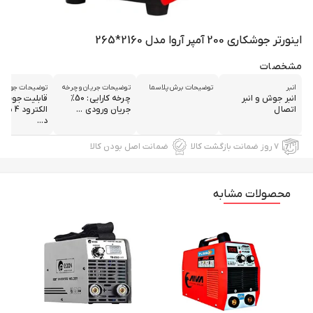
اینورتر جوشکاری 200 آمپر آروا مدل 2160*265
مشخصات
انبر
توضیحات برش پلاسما
توضیحات جریان و چرخه
توضیحات جوش
انبر جوش و انبر
چرخه کارایی: 50%
قابلیت جوش
اتصال
جریان ورودی ...
الکترود 
د...
۷ روز ضمانت بازگشت کالا
ضمانت اصل بودن کالا
محصولات مشابه