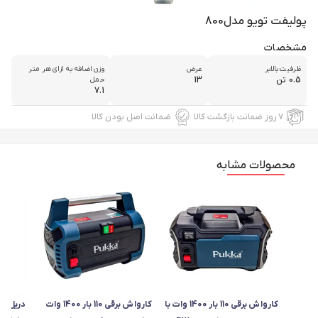
پولیفت تویو مدل800
مشخصات
ظرفیت بالابر
عرض
وزن اضافه به ازای هر متر
0.5 تن
13
حمل
7.1
۷ روز ضمانت بازگشت کالا
ضمانت اصل بودن کالا
محصولات مشابه
کارواش برقی 110 بار 1400 وات با
کارواش برقی 110 بار 1400 وات
دریل پ