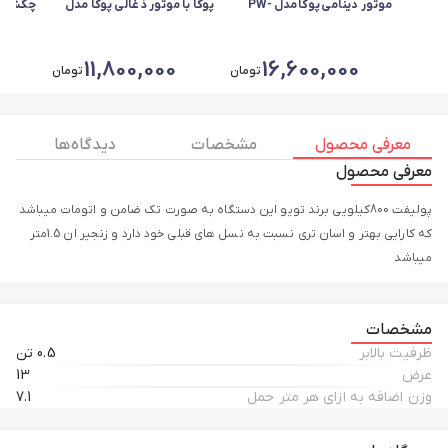
موتور دینامی پوکا مدل PW-
پوکا با موتور ذغالی پوکا مدل
8201 IPX5 با حداکثر دبی آب
PW-8200 با حداکثر دبی آب
پالاس مدل 
5.5 لیتر بر دقیقه
5.5 لیتر بر دقیقه
0
11,800,000
16,600,000
تومان
تومان
معرفی محصول
مشخصات
دیدگاه ها
معرفی محصول
پولیفت 800کیلویی برند تویو این دستگاه به صورت تک ضامن و اتومات میباشد
که کارایی بهتر و اسان تری نسبت به نسل های قبلی خود دارد و زنجیر ان 1.5متر
میباشد
مشخصات
ظرفیت بالابر
0.5 تن
عرض
13
وزن اضافه به ازای هر متر حمل
7.1